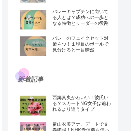
バレーキャプテンに向いて
る人とは？成功への一歩と
なる特徴とリーダーの役割
バレーのフェイクセット対
策４つ！１球目のボールで
見分けると一目瞭然
新着記事
西郷真央かわいい！彼氏い
る？スカートNG女子は追わ
れるより追うタイプ
畠山衣美アナ、デートで文
春砲弾！NHK受信料を使っ