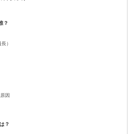
誰？
員長）
な原因
応は？