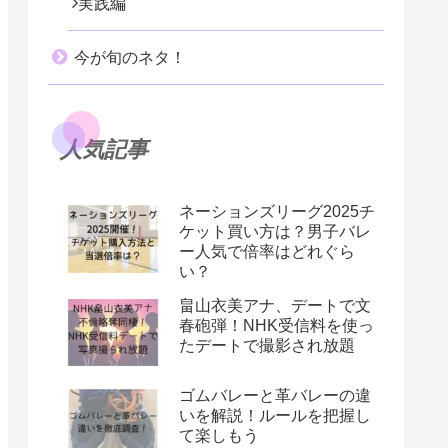
実践編
今が旬のネタ！
人気記事
ネーションズリーグ2025チ
ケット買い方は？男子バレ
ー人気で倍率はどれぐら
い？
畠山衣美アナ、デートで文
春砲弾！NHK受信料を使っ
たデートで撮影され放題
ゴムバレーと革バレーの違
いを解説！ルールを把握し
て楽しもう