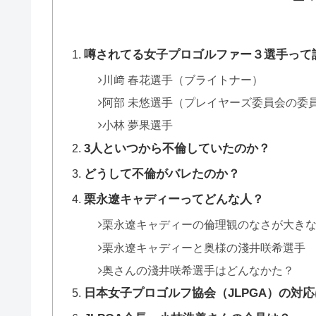
噂されてる女子プロゴルファー３選手って
川﨑 春花選手（ブライトナー）
阿部 未悠選手（プレイヤーズ委員会の委
小林 夢果選手
3人といつから不倫していたのか？
どうして不倫がバレたのか？
栗永遼キャディーってどんな人？
栗永遼キャディーの倫理観のなさが大き
栗永遼キャディーと奥様の淺井咲希選手
奥さんの淺井咲希選手はどんなかた？
日本女子プロゴルフ協会（JLPGA）の対