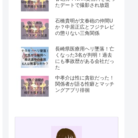
たデートで撮影され放題
石橋貴明が文春砲の仲間U
か？中居正広とフジテレビ
の懲りない三角関係
長崎県医療用ヘリ墜落！亡
くなった3名が判明！過去
にも事故歴がある会社だっ
た
中孝介は性に貪欲だった！
関係者が語る性癖とマッチ
ングアプリ徘徊