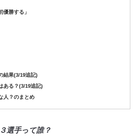
初優勝する」
果(3/19追記)
る？(3/19追記)
な人？のまとめ
３選手って誰？