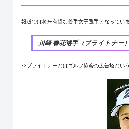
報道では将来有望な若手女子選手となってい
川﨑 春花選手（ブライトナー
※ブライトナーとはゴルフ協会の広告塔とい