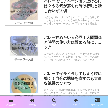
バレーでモチベーション上げるに
は？やる気が落ちた時は行動と話
し合いが大切
大好きなバレーボールですが、こんなことを感じる
ことありませんか？・どうも気分が乗らない・バレ
チームワーク編
ーに対してモチベーションが下がってる自覚があ
る・自分と仲間との温度差を感じる。この記事は
『モチベーションが上がらない時』『上げるコツは
ある？』を解説
バレー辞めたい人必見！人間関係
と時間の使い方は辞める前にチェ
ック
この記事を読んでいるかたはバレーボールから距離
をおこうか考えている状況ですね。『バレー辞めた
チームワーク編
い』『続けるのがキツイ』『辞めたらどうなる
の？』と悩んでいることでしょう。自分で決めてど
んな未来がくるのかを私の経験やまわりの人を観察
していきます。
バレーでイライラしてしまう時に
効く！自分の機嫌を直すのも大事
な練習のひとつ
大人になり、自分の機嫌はコントロールできるよう
になってきましたが、今でもイライラはたまにでま
チームワーク編
す！どんな時にイライラしてしまうのかが前もって
わかってれば対処してすぐ心が落ち着けるはずで
す。自分の機嫌は自分では直さなければいけないの
メニュー
ホーム
検索
トップ
サイドバー
です。