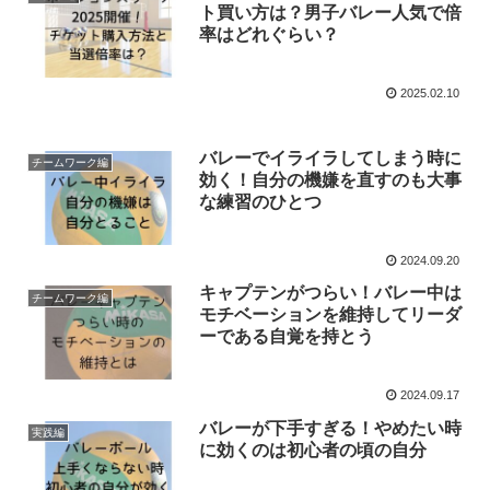
ト買い方は？男子バレー人気で倍
率はどれぐらい？
2025.02.10
バレーでイライラしてしまう時に
チームワーク編
効く！自分の機嫌を直すのも大事
な練習のひとつ
2024.09.20
キャプテンがつらい！バレー中は
チームワーク編
モチベーションを維持してリーダ
ーである自覚を持とう
2024.09.17
バレーが下手すぎる！やめたい時
実践編
に効くのは初心者の頃の自分