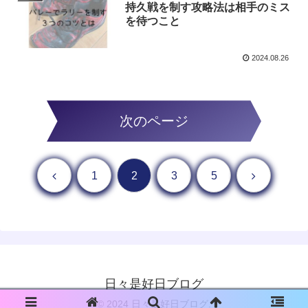
持久戦を制す攻略法は相手のミス
を待つこと
2024.08.26
次のページ
前へ
次へ
1
2
3
5
日々是好日ブログ
© 2024 日々是好日ブログ.