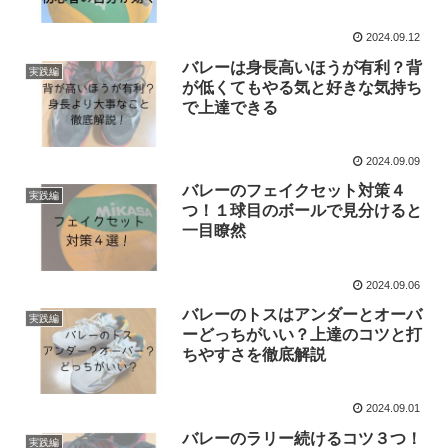
2024.09.12
バレーは身長高いほうが有利？背
実践編
が低くてもやる気と好きな気持ち
で上達できる
2024.09.09
バレーのフェイクセット対策４
実践編
つ！１球目のボールで見分けると
一目瞭然
2024.09.06
バレーのトスはアンダーとオーバ
実践編
ーどっちがいい？上達のコツと打
ちやすさを徹底解説
2024.09.01
バレーのラリー続けるコツ３つ！
実践編